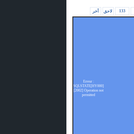
133
لاحق
آخر
Erreur :
SQLSTATE[HY000]
[2002] Operation not
permitted