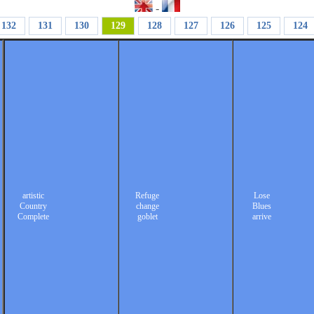
-
132
131
130
129
128
127
126
125
124
artistic
Refuge
Lose
Country
change
Blues
Complete
goblet
arrive