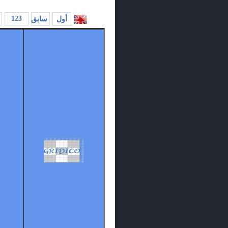
123
أول
سابق