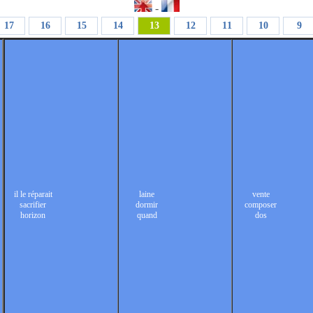
-
17
16
15
14
13
12
11
10
9
il le réparait
laine
vente
sacrifier
dormir
composer
horizon
quand
dos