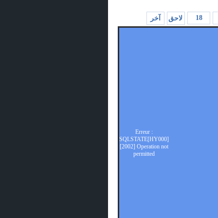
18
لاحق
آخر
Erreur :
SQLSTATE[HY000]
[2002] Operation not
permitted