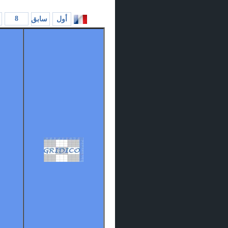
8
أول
سابق