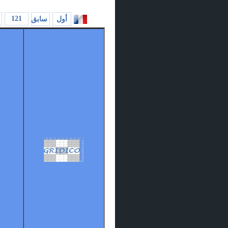
121
أول
سابق