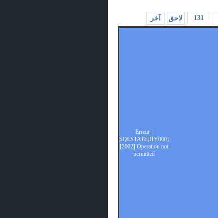
131
لاحق
آخر
Erreur :
SQLSTATE[HY000]
[2002] Operation not
permitted