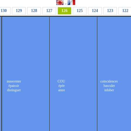
-
130
129
128
127
126
125
124
123
122
innocenter
COU
coïncidences
épaissir
épée
basculer
distinguer
antre
inhiber